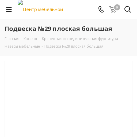
0
Подвеска №29 плоская большая
Главная
-
Каталог
-
Крепежная и соединительная фурнитура
-
Навесы мебельные
-
Подвеска №29 плоская большая