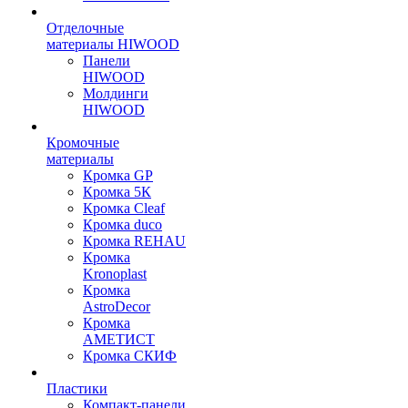
Отделочные
материалы HIWOOD
Панели
HIWOOD
Молдинги
HIWOOD
Кромочные
материалы
Кромка GP
Кромка 5К
Кромка Cleaf
Кромка duco
Кромка REHAU
Кромка
Kronoplast
Кромка
AstroDecor
Кромка
АМЕТИСТ
Кромка СКИФ
Пластики
Компакт-панели