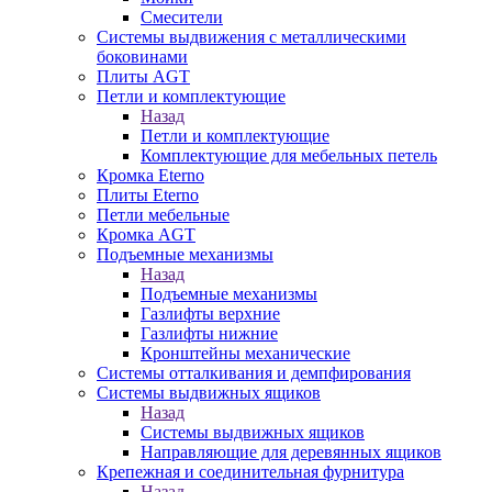
Смесители
Системы выдвижения с металлическими
боковинами
Плиты AGT
Петли и комплектующие
Назад
Петли и комплектующие
Комплектующие для мебельных петель
Кромка Eterno
Плиты Eterno
Петли мебельные
Кромка AGT
Подъемные механизмы
Назад
Подъемные механизмы
Газлифты верхние
Газлифты нижние
Кронштейны механические
Системы отталкивания и демпфирования
Системы выдвижных ящиков
Назад
Системы выдвижных ящиков
Направляющие для деревянных ящиков
Крепежная и соединительная фурнитура
Назад