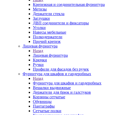
Крепежная и соединительная фурнитура
Метизы
Держатели стекла
Заглушки
ДВП соединители и фиксаторы
Уголки
Навесы мебельные
Полкодержатели
Прочий крепеж
Лицевая фурнитура
Назад
Лицевая фурнитура
Крючки
Ручки
Профили для фасадов без ручек
Фурнитура для шкафов и гардеробных
Назад
Фурнитура для шкафов и гардеробных
Вешалки выдвижные
Держатели для брюк и галстуков
Корзины сетчатые
Обувницы
Пантаграфы
Сетчатые полки