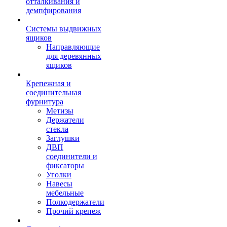
отталкивания и
демпфирования
Системы выдвижных
ящиков
Направляющие
для деревянных
ящиков
Крепежная и
соединительная
фурнитура
Метизы
Держатели
стекла
Заглушки
ДВП
соединители и
фиксаторы
Уголки
Навесы
мебельные
Полкодержатели
Прочий крепеж