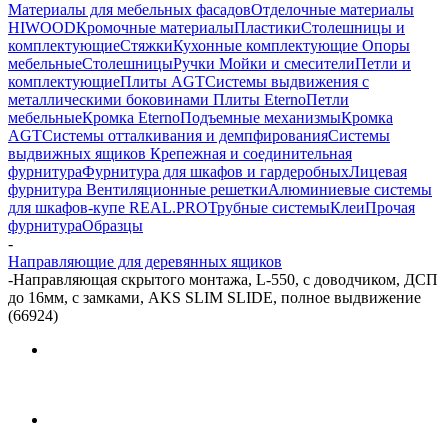
Материалы для мебельных фасадов
Отделочные материалы
HIWOOD
Кромочные материалы
Пластики
Столешницы и
комплектующие
Стяжки
Кухонные комплектующие
Опоры
мебельные
Столешницы
Ручки
Мойки и смесители
Петли и
комплектующие
Плиты AGT
Системы выдвижения с
металлическими боковинами
Плиты Eterno
Петли
мебельные
Кромка Eterno
Подъемные механизмы
Кромка
AGT
Системы отталкивания и демпфирования
Системы
выдвижных ящиков
Крепежная и соединительная
фурнитура
Фурнитура для шкафов и гардеробных
Лицевая
фурнитура
Вентиляционные решетки
Алюминиевые системы
для шкафов-купе REAL.PRO
Трубные системы
Клеи
Прочая
фурнитура
Образцы
-
Направляющие для деревянных ящиков
-
Направляющая скрытого монтажа, L-550, с доводчиком, ДСП
до 16мм, с замками, AKS SLIM SLIDE, полное выдвижение
(66924)