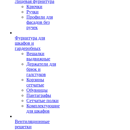
Лицевая фурнитура
Крючки
Ручки
Профили для
фасадов без
ручек
Фурнитура для
шкафов и
гардеробных
Вешалки
выдвижные
Держатели для
брюк и
галстуков
Корзины
сетчатые
Обувницы
Пантаграфы
Сетчатые полки
Комплектующие
для шкафов
Вентиляционные
решетки