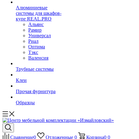
Алюминиевые
системы для шкафов-
купе REAL.PRO
Альянс
Рамир
Универсал
Риал
Оптима
Тэкс
Валенсия
Трубные системы
Клеи
Прочая фурнитура
Образцы
Сравнение
0
Отложенные
0
Корзина
0
0