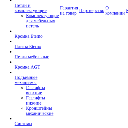
Петли и
Гарантия
О
комплектующие
Партнерство
на товар
компании
Комплектующие
для мебельных
петель
Кромка Eterno
Плиты Eterno
Петли мебельные
Кромка AGT
Подъемные
механизмы
Газлифты
верхние
Газлифты
нижние
Кронштейны
механические
Системы