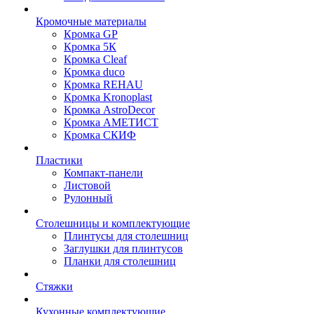
Кромочные материалы
Кромка GP
Кромка 5К
Кромка Cleaf
Кромка duco
Кромка REHAU
Кромка Kronoplast
Кромка AstroDecor
Кромка АМЕТИСТ
Кромка СКИФ
Пластики
Компакт-панели
Листовой
Рулонный
Столешницы и комплектующие
Плинтусы для столешниц
Заглушки для плинтусов
Планки для столешниц
Стяжки
Кухонные комплектующие