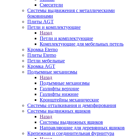
Смесители
Системы выдвижения с металлическими
боковинами
Плиты AGT
Петли и комплектующие
Назад
Петли и комплектующие
Комплектующие для мебельных петель
Кромка Eterno
Плиты Eterno
Петли мебельные
Кромка AGT
Подъемные механизмы
Назад
Подъемные механизмы
Газлифты верхние
Газлифты нижние
Кронштейны механические
Системы отталкивания и демпфирования
Системы выдвижных ящиков
Назад
Системы выдвижных ящиков
Направляющие для деревянных ящиков
Крепежная и соединительная фурнитура
Назад