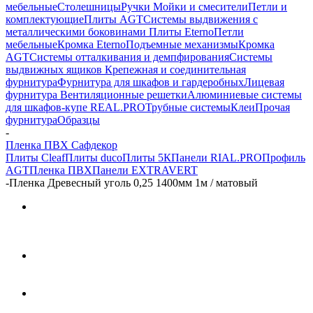
мебельные
Столешницы
Ручки
Мойки и смесители
Петли и
комплектующие
Плиты AGT
Системы выдвижения с
металлическими боковинами
Плиты Eterno
Петли
мебельные
Кромка Eterno
Подъемные механизмы
Кромка
AGT
Системы отталкивания и демпфирования
Системы
выдвижных ящиков
Крепежная и соединительная
фурнитура
Фурнитура для шкафов и гардеробных
Лицевая
фурнитура
Вентиляционные решетки
Алюминиевые системы
для шкафов-купе REAL.PRO
Трубные системы
Клеи
Прочая
фурнитура
Образцы
-
Пленка ПВХ Сафдекор
Плиты Cleaf
Плиты duco
Плиты 5К
Панели RIAL.PRO
Профиль
AGT
Пленка ПВХ
Панели EXTRAVERT
-
Пленка Древесный уголь 0,25 1400мм 1м / матовый