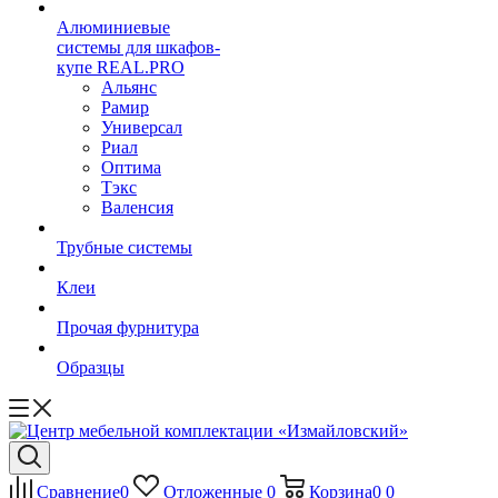
Алюминиевые
системы для шкафов-
купе REAL.PRO
Альянс
Рамир
Универсал
Риал
Оптима
Тэкс
Валенсия
Трубные системы
Клеи
Прочая фурнитура
Образцы
Сравнение
0
Отложенные
0
Корзина
0
0