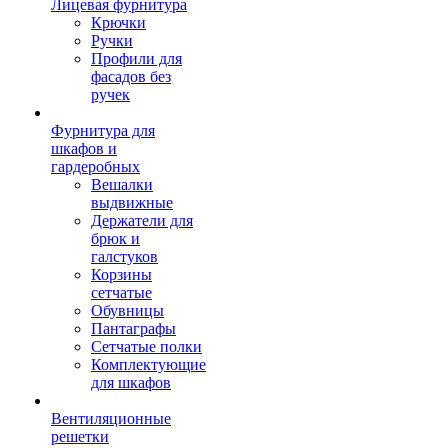
Лицевая фурнитура
Крючки
Ручки
Профили для
фасадов без
ручек
Фурнитура для
шкафов и
гардеробных
Вешалки
выдвижные
Держатели для
брюк и
галстуков
Корзины
сетчатые
Обувницы
Пантаграфы
Сетчатые полки
Комплектующие
для шкафов
Вентиляционные
решетки