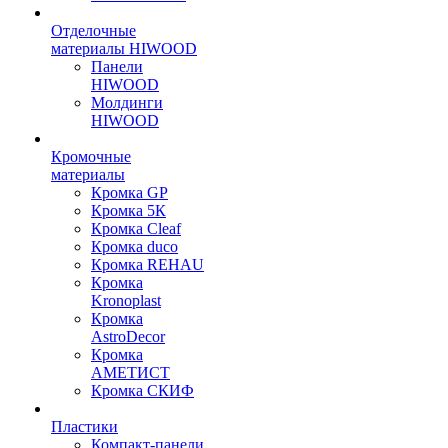
Отделочные
материалы HIWOOD
Панели
HIWOOD
Молдинги
HIWOOD
Кромочные
материалы
Кромка GP
Кромка 5К
Кромка Cleaf
Кромка duco
Кромка REHAU
Кромка
Kronoplast
Кромка
AstroDecor
Кромка
АМЕТИСТ
Кромка СКИФ
Пластики
Компакт-панели