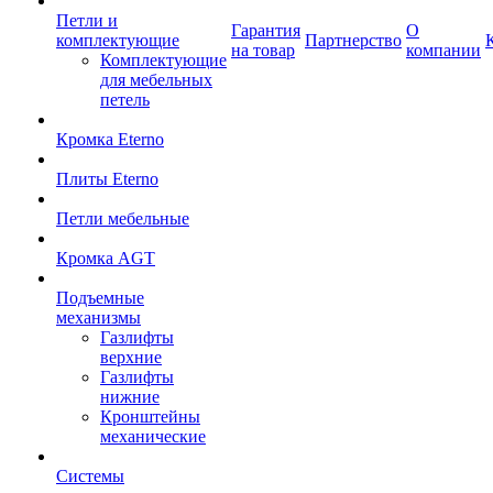
Петли и
Гарантия
О
комплектующие
Партнерство
на товар
компании
Комплектующие
для мебельных
петель
Кромка Eterno
Плиты Eterno
Петли мебельные
Кромка AGT
Подъемные
механизмы
Газлифты
верхние
Газлифты
нижние
Кронштейны
механические
Системы