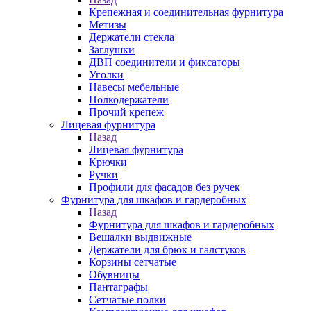
Крепежная и соединительная фурнитура
Метизы
Держатели стекла
Заглушки
ДВП соединители и фиксаторы
Уголки
Навесы мебельные
Полкодержатели
Прочий крепеж
Лицевая фурнитура
Назад
Лицевая фурнитура
Крючки
Ручки
Профили для фасадов без ручек
Фурнитура для шкафов и гардеробных
Назад
Фурнитура для шкафов и гардеробных
Вешалки выдвижные
Держатели для брюк и галстуков
Корзины сетчатые
Обувницы
Пантаграфы
Сетчатые полки