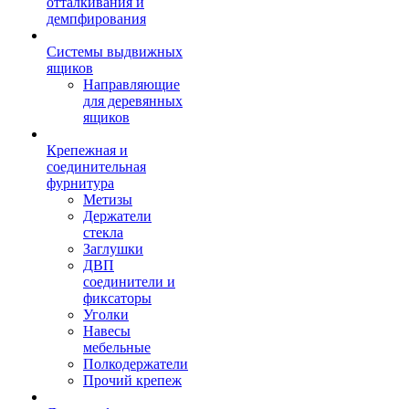
отталкивания и
демпфирования
Системы выдвижных
ящиков
Направляющие
для деревянных
ящиков
Крепежная и
соединительная
фурнитура
Метизы
Держатели
стекла
Заглушки
ДВП
соединители и
фиксаторы
Уголки
Навесы
мебельные
Полкодержатели
Прочий крепеж