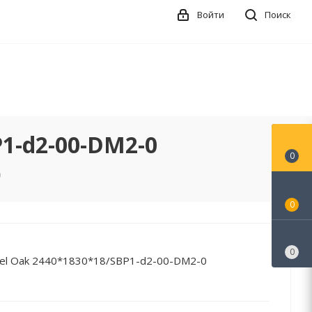
Войти
Поиск
1-d2-00-DM2-0
0
0
0
0
oel Oak 2440*1830*18/SBP1-d2-00-DM2-0