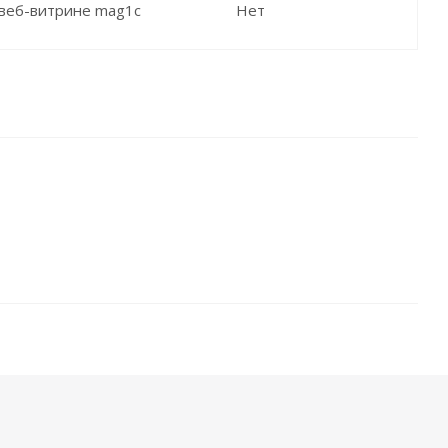
 веб-витрине mag1c
Нет