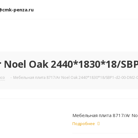
@cmk-penza.ru
 Noel Oak 2440*1830*18/SBP
uco
-
Мебельная плита 8717/Ar Noel Oak 2440*1830*18/SBP1-d2-00-DM2-
Мебельная плита 8717/Ar N
Подробнее