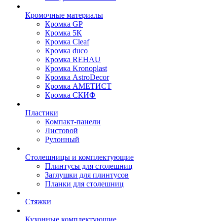
Кромочные материалы
Кромка GP
Кромка 5К
Кромка Cleaf
Кромка duco
Кромка REHAU
Кромка Kronoplast
Кромка AstroDecor
Кромка АМЕТИСТ
Кромка СКИФ
Пластики
Компакт-панели
Листовой
Рулонный
Столешницы и комплектующие
Плинтусы для столешниц
Заглушки для плинтусов
Планки для столешниц
Стяжки
Кухонные комплектующие