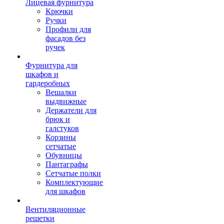
Лицевая фурнитура
Крючки
Ручки
Профили для
фасадов без
ручек
Фурнитура для
шкафов и
гардеробных
Вешалки
выдвижные
Держатели для
брюк и
галстуков
Корзины
сетчатые
Обувницы
Пантаграфы
Сетчатые полки
Комплектующие
для шкафов
Вентиляционные
решетки