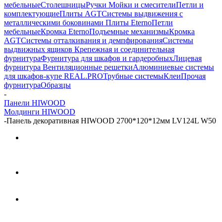
мебельные
Столешницы
Ручки
Мойки и смесители
Петли и
комплектующие
Плиты AGT
Системы выдвижения с
металлическими боковинами
Плиты Eterno
Петли
мебельные
Кромка Eterno
Подъемные механизмы
Кромка
AGT
Системы отталкивания и демпфирования
Системы
выдвижных ящиков
Крепежная и соединительная
фурнитура
Фурнитура для шкафов и гардеробных
Лицевая
фурнитура
Вентиляционные решетки
Алюминиевые системы
для шкафов-купе REAL.PRO
Трубные системы
Клеи
Прочая
фурнитура
Образцы
-
Панели HIWOOD
Молдинги HIWOOD
-
Панель декоративная HIWOOD 2700*120*12мм LV124L W50