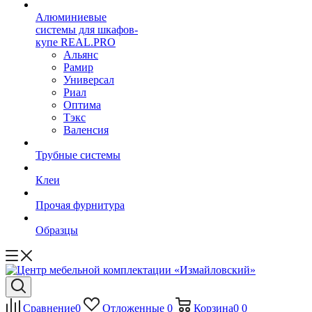
Алюминиевые
системы для шкафов-
купе REAL.PRO
Альянс
Рамир
Универсал
Риал
Оптима
Тэкс
Валенсия
Трубные системы
Клеи
Прочая фурнитура
Образцы
Сравнение
0
Отложенные
0
Корзина
0
0