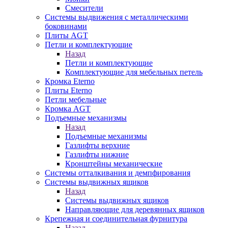
Смесители
Системы выдвижения с металлическими
боковинами
Плиты AGT
Петли и комплектующие
Назад
Петли и комплектующие
Комплектующие для мебельных петель
Кромка Eterno
Плиты Eterno
Петли мебельные
Кромка AGT
Подъемные механизмы
Назад
Подъемные механизмы
Газлифты верхние
Газлифты нижние
Кронштейны механические
Системы отталкивания и демпфирования
Системы выдвижных ящиков
Назад
Системы выдвижных ящиков
Направляющие для деревянных ящиков
Крепежная и соединительная фурнитура
Назад