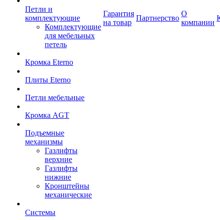
Петли и
Гарантия
О
комплектующие
Партнерство
на товар
компании
Комплектующие
для мебельных
петель
Кромка Eterno
Плиты Eterno
Петли мебельные
Кромка AGT
Подъемные
механизмы
Газлифты
верхние
Газлифты
нижние
Кронштейны
механические
Системы