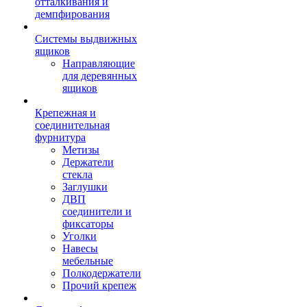
отталкивания и
демпфирования
Системы выдвижных
ящиков
Направляющие
для деревянных
ящиков
Крепежная и
соединительная
фурнитура
Метизы
Держатели
стекла
Заглушки
ДВП
соединители и
фиксаторы
Уголки
Навесы
мебельные
Полкодержатели
Прочий крепеж