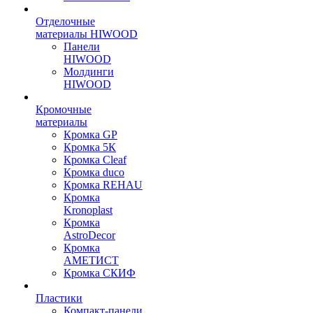
Отделочные
материалы HIWOOD
Панели
HIWOOD
Молдинги
HIWOOD
Кромочные
материалы
Кромка GP
Кромка 5К
Кромка Cleaf
Кромка duco
Кромка REHAU
Кромка
Kronoplast
Кромка
AstroDecor
Кромка
АМЕТИСТ
Кромка СКИФ
Пластики
Компакт-панели