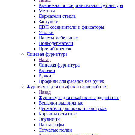
Крепежная и соединительная фурнитура
Метизы
Держатели стекла
Заглушки
ДВП соединители и фиксаторы
Уголки
Навесы мебельные
Полкодержатели
Прочий крепеж
Лицевая фурнитура
Назад
Лицевая фурнитура
Крючки
Ручки
Профили для фасадов без ручек
Фурнитура для шкафов и гардеробных
Назад
Фурнитура для шкафов и гардеробных
Вешалки выдвижные
Держатели для брюк и галстуков
Корзины сетчатые
Обувницы
Пантаграфы
Сетчатые полки