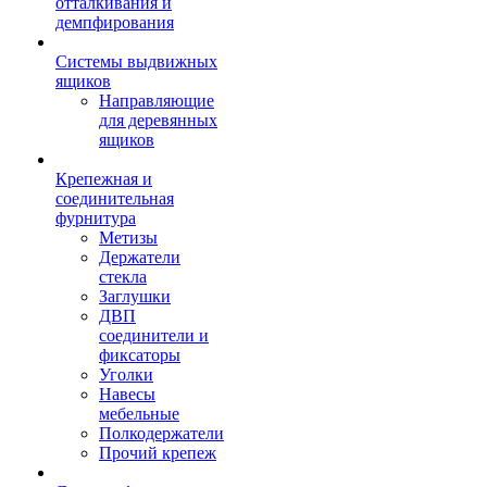
отталкивания и
демпфирования
Системы выдвижных
ящиков
Направляющие
для деревянных
ящиков
Крепежная и
соединительная
фурнитура
Метизы
Держатели
стекла
Заглушки
ДВП
соединители и
фиксаторы
Уголки
Навесы
мебельные
Полкодержатели
Прочий крепеж