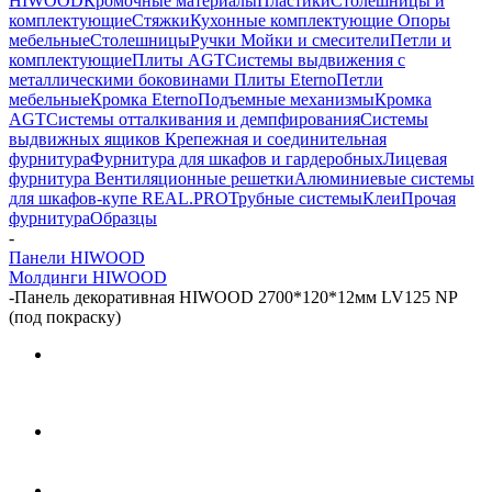
HIWOOD
Кромочные материалы
Пластики
Столешницы и
комплектующие
Стяжки
Кухонные комплектующие
Опоры
мебельные
Столешницы
Ручки
Мойки и смесители
Петли и
комплектующие
Плиты AGT
Системы выдвижения с
металлическими боковинами
Плиты Eterno
Петли
мебельные
Кромка Eterno
Подъемные механизмы
Кромка
AGT
Системы отталкивания и демпфирования
Системы
выдвижных ящиков
Крепежная и соединительная
фурнитура
Фурнитура для шкафов и гардеробных
Лицевая
фурнитура
Вентиляционные решетки
Алюминиевые системы
для шкафов-купе REAL.PRO
Трубные системы
Клеи
Прочая
фурнитура
Образцы
-
Панели HIWOOD
Молдинги HIWOOD
-
Панель декоративная HIWOOD 2700*120*12мм LV125 NP
(под покраску)