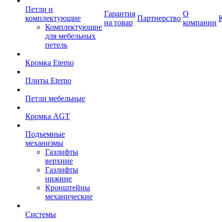
Петли и
Гарантия
О
комплектующие
Партнерство
на товар
компании
Комплектующие
для мебельных
петель
Кромка Eterno
Плиты Eterno
Петли мебельные
Кромка AGT
Подъемные
механизмы
Газлифты
верхние
Газлифты
нижние
Кронштейны
механические
Системы