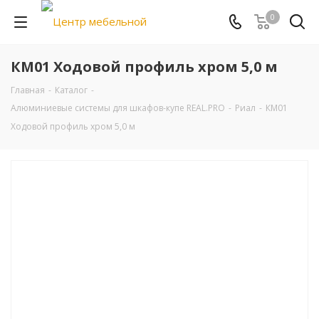
0
КМ01 Ходовой профиль хром 5,0 м
Главная
-
Каталог
-
Алюминиевые системы для шкафов-купе REAL.PRO
-
Риал
-
КМ01
Ходовой профиль хром 5,0 м