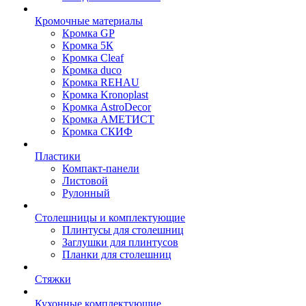
Кромочные материалы
Кромка GP
Кромка 5К
Кромка Cleaf
Кромка duco
Кромка REHAU
Кромка Kronoplast
Кромка AstroDecor
Кромка АМЕТИСТ
Кромка СКИФ
Пластики
Компакт-панели
Листовой
Рулонный
Столешницы и комплектующие
Плинтусы для столешниц
Заглушки для плинтусов
Планки для столешниц
Стяжки
Кухонные комплектующие