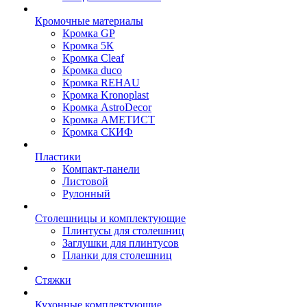
Кромочные материалы
Кромка GP
Кромка 5К
Кромка Cleaf
Кромка duco
Кромка REHAU
Кромка Kronoplast
Кромка AstroDecor
Кромка АМЕТИСТ
Кромка СКИФ
Пластики
Компакт-панели
Листовой
Рулонный
Столешницы и комплектующие
Плинтусы для столешниц
Заглушки для плинтусов
Планки для столешниц
Стяжки
Кухонные комплектующие