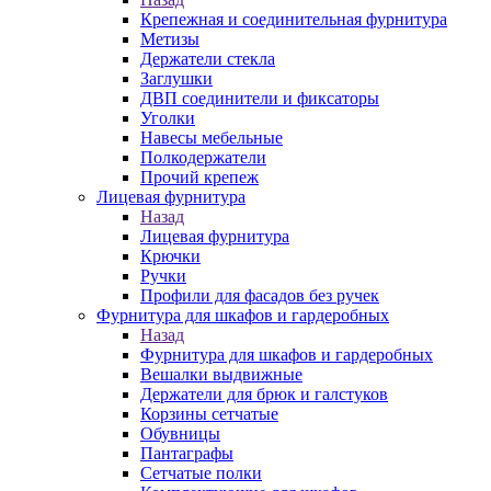
Крепежная и соединительная фурнитура
Метизы
Держатели стекла
Заглушки
ДВП соединители и фиксаторы
Уголки
Навесы мебельные
Полкодержатели
Прочий крепеж
Лицевая фурнитура
Назад
Лицевая фурнитура
Крючки
Ручки
Профили для фасадов без ручек
Фурнитура для шкафов и гардеробных
Назад
Фурнитура для шкафов и гардеробных
Вешалки выдвижные
Держатели для брюк и галстуков
Корзины сетчатые
Обувницы
Пантаграфы
Сетчатые полки