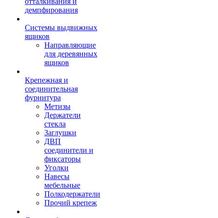
отталкивания и
демпфирования
Системы выдвижных
ящиков
Направляющие
для деревянных
ящиков
Крепежная и
соединительная
фурнитура
Метизы
Держатели
стекла
Заглушки
ДВП
соединители и
фиксаторы
Уголки
Навесы
мебельные
Полкодержатели
Прочий крепеж