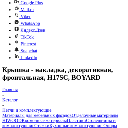
Google Plus
Mail.ru
Viber
WhatsApp
Яндекс.Дзен
TikTok
Pinterest
Snapchat
LinkedIn
Крышка - накладка, декоративная,
фронтальная, H17SC, BOYARD
Главная
-
Каталог
-
Петли и комплектующие
Материалы для мебельных фасадов
Отделочные материалы
HIWOOD
Кромочные материалы
Пластики
Столешницы и
комплектующие
Стяжки
Кухонные комплектующие
Опоры