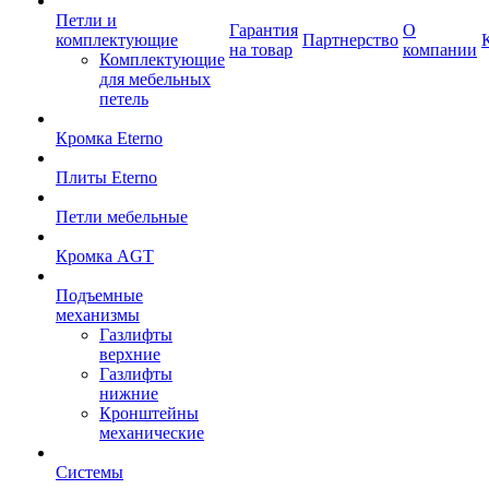
Петли и
Гарантия
О
комплектующие
Партнерство
на товар
компании
Комплектующие
для мебельных
петель
Кромка Eterno
Плиты Eterno
Петли мебельные
Кромка AGT
Подъемные
механизмы
Газлифты
верхние
Газлифты
нижние
Кронштейны
механические
Системы