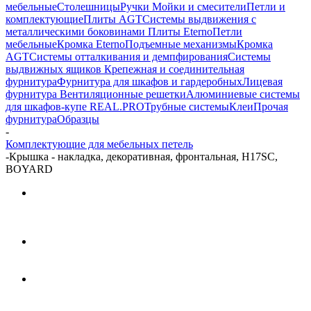
мебельные
Столешницы
Ручки
Мойки и смесители
Петли и
комплектующие
Плиты AGT
Системы выдвижения с
металлическими боковинами
Плиты Eterno
Петли
мебельные
Кромка Eterno
Подъемные механизмы
Кромка
AGT
Системы отталкивания и демпфирования
Системы
выдвижных ящиков
Крепежная и соединительная
фурнитура
Фурнитура для шкафов и гардеробных
Лицевая
фурнитура
Вентиляционные решетки
Алюминиевые системы
для шкафов-купе REAL.PRO
Трубные системы
Клеи
Прочая
фурнитура
Образцы
-
Комплектующие для мебельных петель
-
Крышка - накладка, декоративная, фронтальная, H17SC,
BOYARD