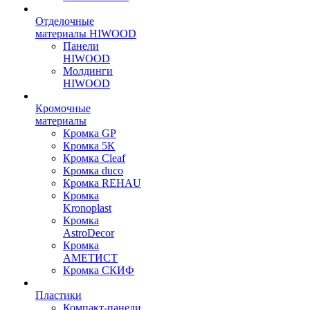
Отделочные
материалы HIWOOD
Панели
HIWOOD
Молдинги
HIWOOD
Кромочные
материалы
Кромка GP
Кромка 5К
Кромка Cleaf
Кромка duco
Кромка REHAU
Кромка
Kronoplast
Кромка
AstroDecor
Кромка
АМЕТИСТ
Кромка СКИФ
Пластики
Компакт-панели