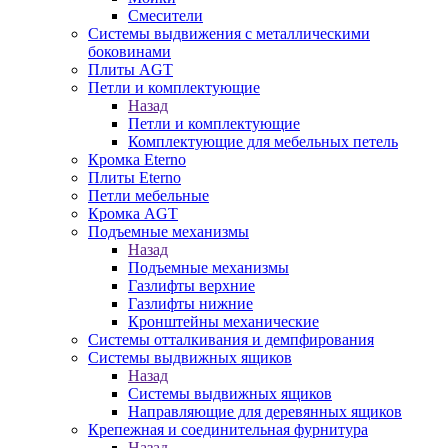
Смесители
Системы выдвижения с металлическими
боковинами
Плиты AGT
Петли и комплектующие
Назад
Петли и комплектующие
Комплектующие для мебельных петель
Кромка Eterno
Плиты Eterno
Петли мебельные
Кромка AGT
Подъемные механизмы
Назад
Подъемные механизмы
Газлифты верхние
Газлифты нижние
Кронштейны механические
Системы отталкивания и демпфирования
Системы выдвижных ящиков
Назад
Системы выдвижных ящиков
Направляющие для деревянных ящиков
Крепежная и соединительная фурнитура
Назад