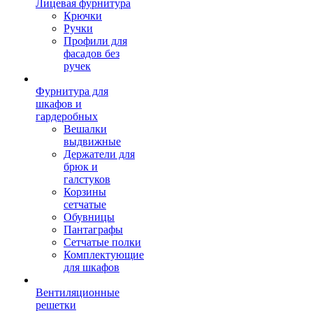
Лицевая фурнитура
Крючки
Ручки
Профили для
фасадов без
ручек
Фурнитура для
шкафов и
гардеробных
Вешалки
выдвижные
Держатели для
брюк и
галстуков
Корзины
сетчатые
Обувницы
Пантаграфы
Сетчатые полки
Комплектующие
для шкафов
Вентиляционные
решетки