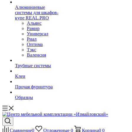
Алюминиевые
системы для шкафов-
купе REAL.PRO
Альянс
Рамир
Универсал
Риал
Оптима
Тэкс
Валенсия
Трубные системы
Клеи
Прочая фурнитура
Образцы
Сравнение
0
Отложенные
0
Корзина
0
0